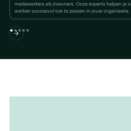
voldoe je gemakkelijk aan deze snel veranderende 
experts staan voor je klaar om jouw websites, applica
bestanden WCAG-proof te maken.
Slide 2 of 5.