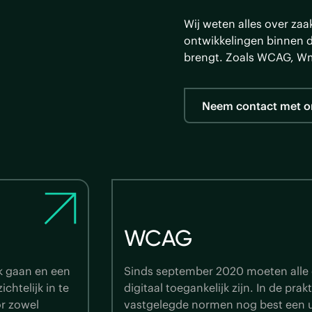
Wij weten alles over zaa
ontwikkelingen binnen d
brengt. Zoals WCAG, 
Neem contact met o
Wmebv
diensten
De keuze tussen analoog of digitaa
n aan de
overheid. Dat maakt de Wet moderni
ze software
verkeer (Wmebv) mogelijk vanaf 1 j