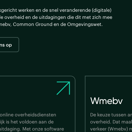
kgericht werken en de snel veranderende (digitale)
e overheid en de uitdagingen die dit met zich mee
Wmebv, Common Ground en de Omgevingswet.
ns op
Common 
l zaken regelen met de
Een verbeterde inf
sering elektronisch bestuurlijk
Componentsgewijs 
anuari 2026. Maar wat wordt er
applicaties en kop