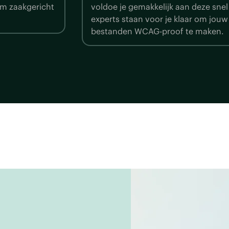
normen. Onze
van jou als overheidsorganisatie v
ties en pdf-
wet?