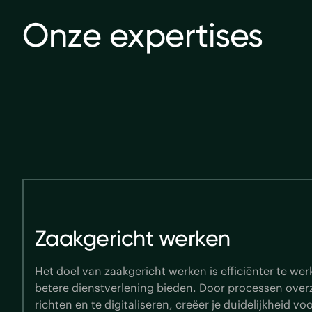
Onze expertises
WCAG
Sinds september 2020 moeten alle online overheids
digitaal toegankelijk zijn. In de praktijk is het voldoe
vastgelegde normen nog best een uitdaging. Met on