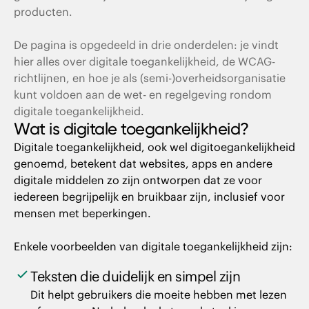
producten.
Wat is het verschil tussen WCAG 2.1 en WCAG
2.2?
De pagina is opgedeeld in drie onderdelen: je vindt
hier alles over digitale toegankelijkheid, de WCAG-
De opbouw van de WCAG
richtlijnen, en hoe je als (semi-)overheidsorganisatie
kunt voldoen aan de wet- en regelgeving rondom
De 4 principes van de WCAG
digitale toegankelijkheid.
Wat is digitale toegankelijkheid?
De 13 richtlijnen van WCAG
Digitale toegankelijkheid, ook wel digitoegankelijkheid
genoemd, betekent dat websites, apps en andere
De 86 WCAG succescriteria
digitale middelen zo zijn ontworpen dat ze voor
iedereen begrijpelijk en bruikbaar zijn, inclusief voor
De drie niveaus van WCAG
mensen met beperkingen.
De nalevingsstatus
Enkele voorbeelden van digitale toegankelijkheid zijn:
Teksten die duidelijk en simpel zijn
Hoe word je als overheid Digitoegankelijk?
Dit helpt gebruikers die moeite hebben met lezen
WCAG-audit