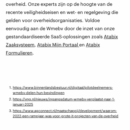
overheid. Onze experts zijn op de hoogte van de
recente veiligheidseisen en wet- en regelgeving die
gelden voor overheidsorganisaties. Voldoe
eenvoudig aan de Wmebv door de inzet van onze
gestandaardiseerde SaaS-oplossingen zoals
Atabix
Zaaksysteem
,
Atabix Mijn Portaal
en
Atabix
Formulieren
.
https://www.binnenlandsbestuur.nl/digitaal/pilotdeelnemers-
wmebv-delen-hun-bevindingen
https://vng.nl/nieuws/ingangsdatum-wmebv-verplaatst-naar-1-
januari-2025
https://www.agconnect.nl/maatschappij/development/waarom-
2022-een-rampjaar-was-voor-grote-it-projecten-van-de-overheid