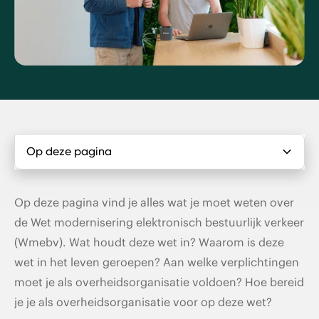
Op deze pagina
De Wmebv - wat is het?
Op deze pagina vind je alles wat je moet weten over
de Wet modernisering elektronisch bestuurlijk verkeer
De huidige situatie rondom de Wmebv
(Wmebv). Wat houdt deze wet in? Waarom is deze
wet in het leven geroepen? Aan welke verplichtingen
De 12 wettelijke verplichtingen van de Wmebv
moet je als overheidsorganisatie voldoen? Hoe bereid
Implementatiesteun Wmebv
je je als overheidsorganisatie voor op deze wet?