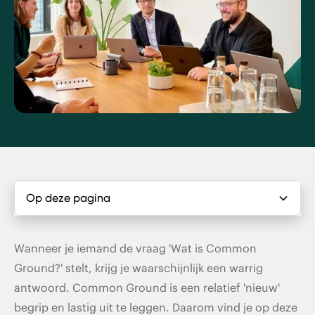
Op deze pagina
Wat is Common Ground?
Wanneer je iemand de vraag 'Wat is Common
Ground?' stelt, krijg je waarschijnlijk een warrig
Waarom is Common Ground nodig?
antwoord. Common Ground is een relatief 'nieuw'
begrip en lastig uit te leggen. Daarom vind je op deze
De Common Ground oplossing