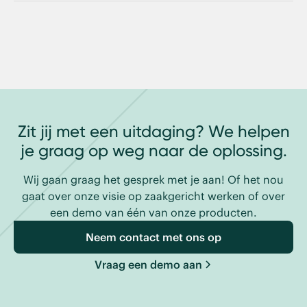
GPS-trackers zorgen ervoor dat je altijd op de hoogte
gaat hierbij om zowel losse betalingen als grote SEPA-
bent van de huidige locatie van jouw
batches.
pallets/pakketjes/containers. Zo kun je gerichte
beloftes kunt doen over het aflevermoment.
Zit jij met een uitdaging? We helpen
je graag op weg naar de oplossing.
Wij gaan graag het gesprek met je aan! Of het nou
gaat over onze visie op zaakgericht werken of over
een demo van één van onze producten.
Neem contact met ons op
Vraag een demo aan