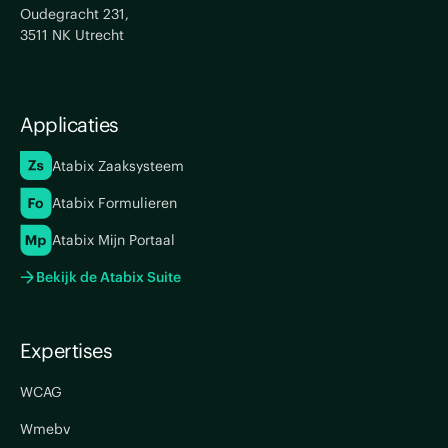
Oudegracht 231,
3511 NK Utrecht
Applicaties
Atabix Zaaksysteem
Atabix Formulieren
Atabix Mijn Portaal
Bekijk de Atabix Suite
Expertises
WCAG
Wmebv